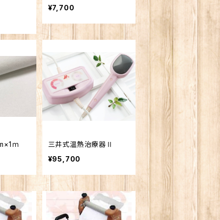
¥7,700
m×1ｍ
三井式温熱治療器Ⅱ
¥95,700