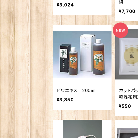
組
¥3,024
¥7,700
ビワエキス 200ml
ホットパ
軽湿布剤）
¥3,850
枚
¥550