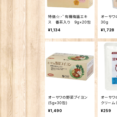
特価☆:･ﾟ有機梅醤エキ
オーサワ
ス 番茶入り 9g×20包
30g
¥1,134
¥1,728
オーサワの野菜ブイヨン
オーサワ
(5g×30包)
クリーム（
¥1,490
¥259