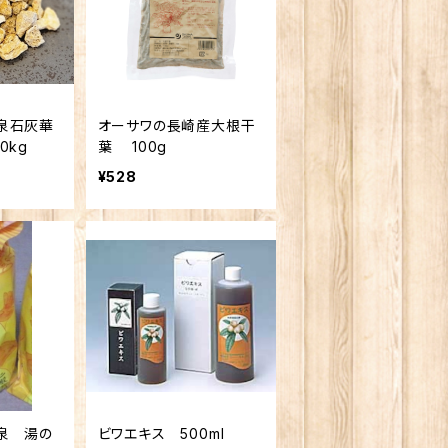
泉石灰華
オーサワの長崎産大根干
0kg
葉 100g
¥528
泉 湯の
ビワエキス 500ml