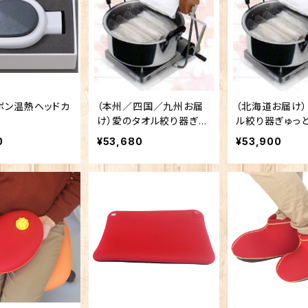
ボン温熱ヘッドカ
（本州／四国／九州お届
（北海道お届け
け）愛のタオル絞り器ぎゅ
ル絞り器ぎゅっ
っと君
0
¥53,680
¥53,900