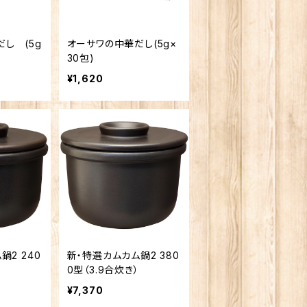
し (5g
オーサワの中華だし(5g×
30包)
¥1,620
鍋2 240
新・特選カムカム鍋2 380
0型（3.9合炊き）
¥7,370