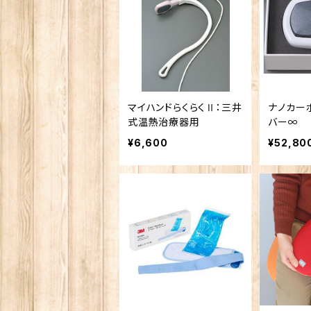
マイハンドらくらくⅡ：三井
ナノカー
式温熱治療器用
バー∞
¥6,600
¥52,80