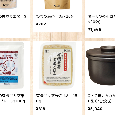
の黒炒り玄米 3
びわの葉茶 3g×20包
オーサワの和風だ
×30包)
¥702
¥1,566
の有機発芽玄米
有機発芽玄米ごはん 16
新・特選カムカム
プレーン）100g
0g
0型（２合炊き）
¥318
¥5,940