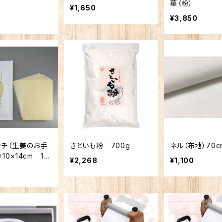
華（粉）
¥1,650
¥3,850
ッチ（生姜のお手
さといも粉 700g
ネル（布地）70c
10×14cm 10
¥2,268
¥1,100