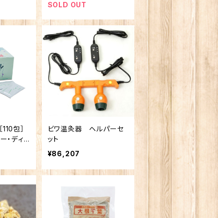
SOLD OUT
［110包］
ビワ温灸器 ヘルパーセ
ー・ディ
ット
ズ
¥86,207